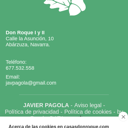
Don Roque I y II
Calle la Asunción, 10
Abárzuza, Navarra.
Teléfono:
677.532.558
Email:
javpagola@gmail.com
JAVIER PAGOLA
-
Aviso legal
-
Política de privacidad
-
Política de cookies
- by
RuralesDATA
-
Acerca de las cookies en casasdonroque.com